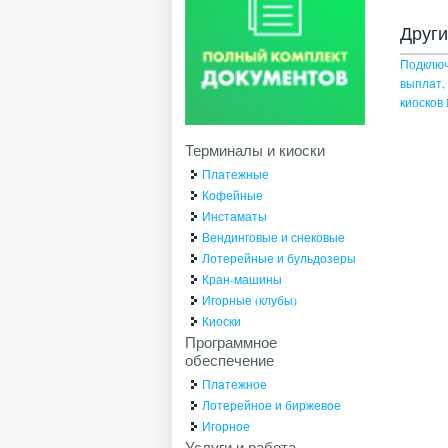
Друг
Подключ
выплат,
киоско
Терминалы и киоски
Платежные
Кофейные
Инстаматы
Вендинговые и снековые
Лотерейные и бульдозеры
Кран-машины
Игорные (клубы)
Киоски
Программное
обеспечение
Платежное
Лотерейное и биржевое
Игорное
Услуги и работа