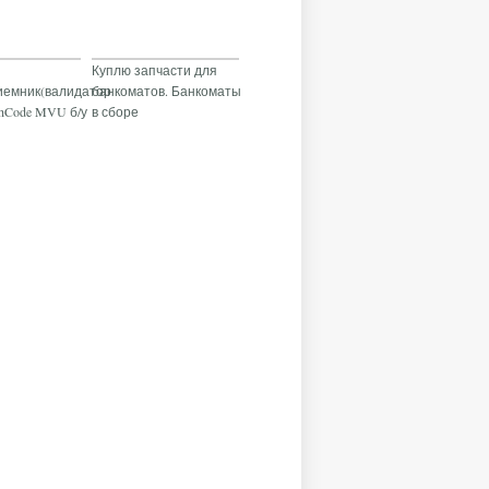
Куплю запчасти для
иемник(валидатор
банкоматов. Банкоматы
shCode MVU б/у
в сборе