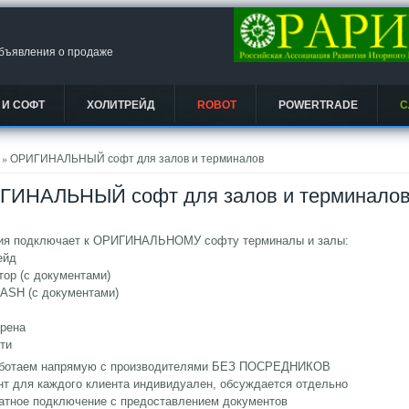
объявления о продаже
 И СОФТ
ХОЛИТРЕЙД
ROBOT
POWERTRADE
С
есь
» ОРИГИНАЛЬНЫЙ софт для залов и терминалов
ГИНАЛЬНЫЙ софт для залов и терминало
ия подключает к ОРИГИНАЛЬНОМУ софту терминалы и залы:
ейд
ор (с документами)
ASH (с документами)
Арена
ти
аботаем напрямую с производителями БЕЗ ПОСРЕДНИКОВ
нт для каждого клиента индивидуален, обсуждается отдельно
латное подключение с предоставлением документов