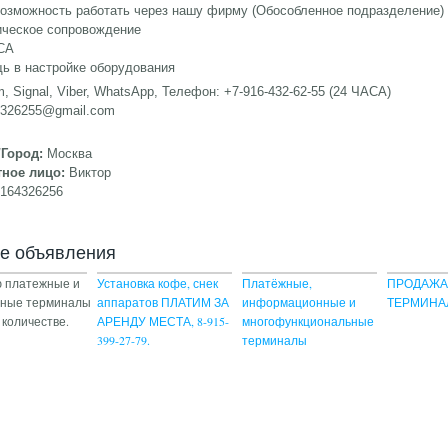
возможность работать через нашу фирму (Обособленное подразделение)
ическое сопровождение
АСА
ь в настройке оборудования
m, Signal, Viber, WhatsApp, Телефон: +7-916-432-62-55 (24 ЧАСА)
4326255@gmail.com
/Город:
Москва
тное лицо:
Виктор
9164326256
ие объявления
 платежные и
Установка кофе, снек
Платёжные,
ПРОДАЖ
йные терминалы
аппаратов ПЛАТИМ ЗА
информационные и
ТЕРМИНА
 количестве.
АРЕНДУ МЕСТА, 8-915-
многофункциональные
399-27-79.
терминалы