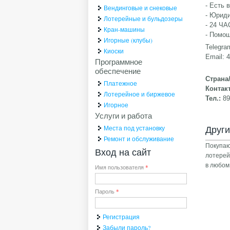
- Есть 
Вендинговые и снековые
- Юрид
Лотерейные и бульдозеры
- 24 Ч
Кран-машины
- Помощ
Игорные (клубы)
Telegra
Киоски
Email:
Программное
обеспечение
Страна
Платежное
Контак
Лотерейное и биржевое
Тел.:
8
Игорное
Услуги и работа
Друг
Места под установку
Ремонт и обслуживание
Покупаю
Вход на сайт
лотере
в любом
Имя пользователя
*
Пароль
*
Регистрация
Забыли пароль?