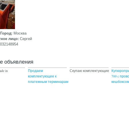
/Город:
Москва
тное лицо:
Сергей
9032148954
ие объявления
ade in
Продаем
Скупаю комплектующие
Купюропри
комплектующее к
700 c пров
платежным терминарам
кешбоксо