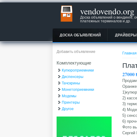
vendovendo.org
Доска объявлений о вендинге, 
платежных терминалов и др.
ДОСКА ОБЪЯВЛЕНИЙ
ДРАЙВЕРЫ
Вы зд
Добавить объявление
Главная
Комплектующие
Плат
Купюроприемники
27000
Диспенсеры
Продам
Тачскрины
Оранжев
Монетоприемники
1)купюр
Модемы
2) касс
Принтеры
3) терм
Другое
4) Моде
5) сенс
6) проч
Фото в
Сергей 