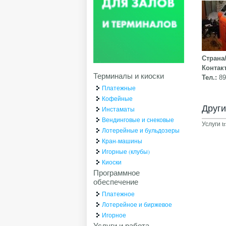
Страна
Контак
Терминалы и киоски
Тел.:
8
Платежные
Кофейные
Друг
Инстаматы
Вендинговые и снековые
Услуги tr
Лотерейные и бульдозеры
Кран-машины
Игорные (клубы)
Киоски
Программное
обеспечение
Платежное
Лотерейное и биржевое
Игорное
Услуги и работа