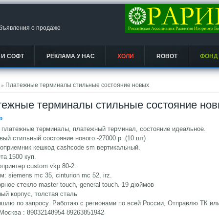
объявления о продаже
 И СОФТ
РЕКЛАМА У НАС
ХОЛИ
ROBOT
ФОНД
есь
» Платежные терминалы стильные состояние новых
ежные терминалы стильные состояние но
Ᵽ
 платежные терминалы, платежный терминал, состояние идеальное.
ый стильный состояние нового -27000 р. (10 шт)
оприемник кешкод cashcode sm вертикальный.
ета 1500 куп.
опринтер custom vkp 80-2.
м: siemens mc 35, cinturion mc 52, irz.
орное стекло master touch, general touch. 19 дюймов
ный корпус, толстая сталь
ышлю по запросу. Работаю с регионами по всей России, Отправлю ТК и
Москва : 89032148954 89263851942