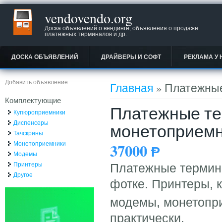
vendovendo.org
Доска объявлений о вендинге, объявления о продаже
платежных терминалов и др.
ДОСКА ОБЪЯВЛЕНИЙ
ДРАЙВЕРЫ И СОФТ
РЕКЛАМА У 
Вы здесь
Добавить объявление
Главная
» Платежные
Комплектующие
Платежные те
Купюроприемники
Диспенсеры
монетоприем
Тачскрины
Монетоприемники
37000
Ᵽ
Модемы
Принтеры
Платежные терминал
Другое
фотке. Принтеры, 
модемы, монетопри
практически.