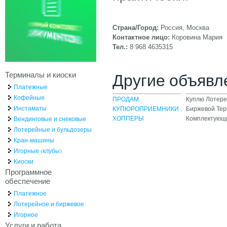
Страна/Город:
Россия, Москва
Контактное лицо:
Коровина Мария
Тел.:
8 968 4635315
Терминалы и киоски
Другие объявл
Платежные
Кофейные
ПРОДАМ
Куплю Лотер
Инстаматы
КУПЮРОПРИЕМНИКИ ,
Биржевой Тер
ХОППЕРЫ
Комплектующ
Вендинговые и снековые
Лотерейные и бульдозеры
Кран-машины
Игорные (клубы)
Киоски
Программное
обеспечение
Платежное
Лотерейное и биржевое
Игорное
Услуги и работа