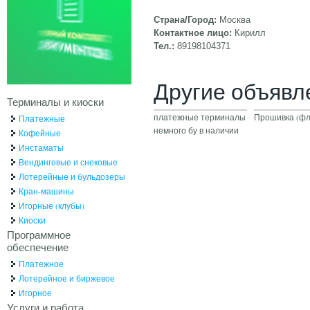
Страна/Город:
Москва
Контактное лицо:
Кирилл
Тел.:
89198104371
Другие объявл
Терминалы и киоски
платежные терминалы
Прошивка (ф
Платежные
немного бу в наличии
Кофейные
Инстаматы
Вендинговые и снековые
Лотерейные и бульдозеры
Кран-машины
Игорные (клубы)
Киоски
Программное
обеспечение
Платежное
Лотерейное и биржевое
Игорное
Услуги и работа