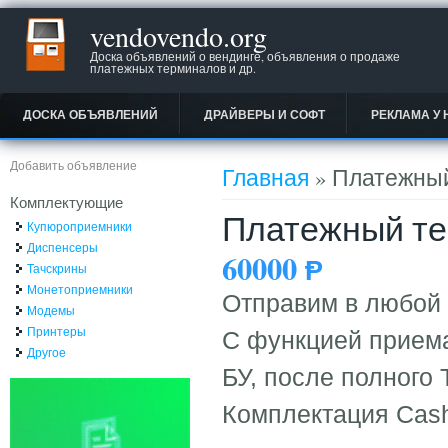
vendovendo.org
Доска объявлений о вендинге, объявления о продаже
платежных терминалов и др.
ДОСКА ОБЪЯВЛЕНИЙ
ДРАЙВЕРЫ И СОФТ
РЕКЛАМА У 
Вы здесь
Добавить объявление
Главная
» Платежны
Комплектующие
Платежный т
Купюроприемники
Диспенсеры
60000
Ᵽ
Тачскрины
Монетоприемники
Отправим в любой 
Модемы
Принтеры
С функцией приема
Другое
БУ, после полного 
Комплектация Cash