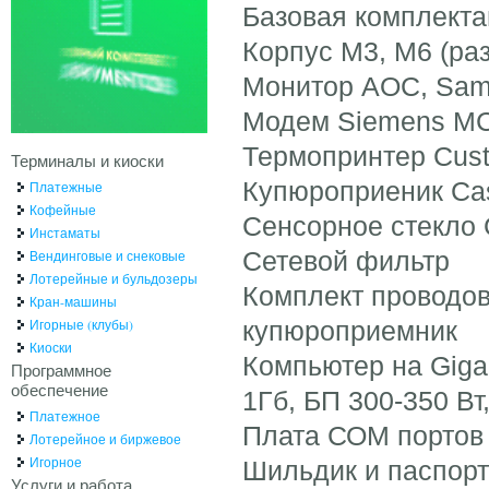
Базовая комплекта
Корпус М3, М6 (ра
Монитор AOС, Sam
Модем Siemens MC
Термопринтер Cus
Терминалы и киоски
Купюроприеник Ca
Платежные
Кофейные
Сенсорное стекло 
Инстаматы
Сетевой фильтр
Вендинговые и снековые
Лотерейные и бульдозеры
Комплект проводов
Кран-машины
Игорные (клубы)
купюроприемник
Киоски
Компьютер на Giga
Программное
обеспечение
1Гб, БП 300-350 В
Платежное
Плата СОМ портов 
Лотерейное и биржевое
Игорное
Шильдик и паспор
Услуги и работа