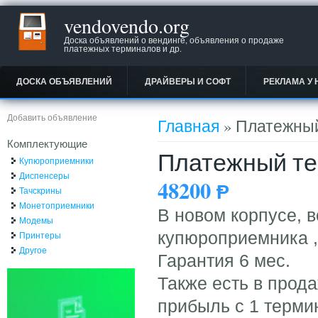
vendovendo.org
Доска объявлений о вендинге, объявления о продаже
платежных терминалов и др.
ДОСКА ОБЪЯВЛЕНИЙ
ДРАЙВЕРЫ И СОФТ
РЕКЛАМА У 
Вы здесь
Добавить объявление
Главная
» Платежны
Комплектующие
Платежный т
Купюроприемники
Диспенсеры
48200
Ᵽ
Тачскрины
Монетоприемники
В новом корпусе, в
Модемы
купюроприемника ,
Принтеры
Другое
Гарантия 6 мес.
Также есть в прод
прибыль с 1 терми