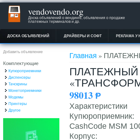
vendovendo.org
Доска объявлений о вендинге, объявления о продаже
платежных терминалов и др.
ДОСКА ОБЪЯВЛЕНИЙ
ДРАЙВЕРЫ И СОФТ
РЕКЛАМА У 
Вы здесь
Добавить объявление
Главная
» ПЛАТЕЖН
Комплектующие
ПЛАТЕЖНЫЙ 
Купюроприемники
Диспенсеры
«ТРАНСФОР
Тачскрины
Монетоприемники
98013
Ᵽ
Модемы
Принтеры
Характеристики
Другое
Купюроприемник:
CashCode MSM 10
Корпус: