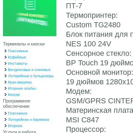
ПТ-7
Термопринтер:
Custom TG2480
Блок питания для 
NES 100 24V
Терминалы и киоски
Платежные
Сенсорное стекло:
Кофейные
BP Touch 19 дюйм
Инстаматы
Вендинговые и снековые
Основной монитор
Лотерейные и бульдозеры
19 дюймов 1280x1
Кран-машины
Игорные (клубы)
Модем:
Киоски
GSM/GPRS CINTER
Программное
обеспечение
Материнская плата
Платежное
MSI C847
Лотерейное и биржевое
Игорное
Процессор:
Услуги и работа