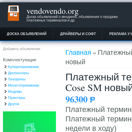
vendovendo.org
Доска объявлений о вендинге, объявления о продаже
платежных терминалов и др.
ДОСКА ОБЪЯВЛЕНИЙ
ДРАЙВЕРЫ И СОФТ
РЕКЛАМА У 
Вы здесь
Добавить объявление
Главная
» Платежный 
Комплектующие
новый
Купюроприемники
Платежный тер
Диспенсеры
Тачскрины
Cose SM новы
Монетоприемники
Модемы
96300
Ᵽ
Принтеры
Другое
Платежный термин
Платежный термина
недели в ходу)