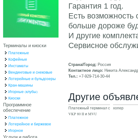
Гарантия 1 год.
Есть возможность с
больше дороже буд
И другие комплект
Сервисное обслужи
Терминалы и киоски
Платежные
Кофейные
Страна/Город:
Россия
Инстаматы
Контактное лицо:
Никита Александ
Вендинговые и снековые
Тел.:
+7-929-714-30-44
Лотерейные и бульдозеры
Кран-машины
Игорные (клубы)
Другие объявл
Киоски
Программное
Платежный терминал с
хопер
обеспечение
VKP 80 II и MVU
Платежное
Лотерейное и биржевое
Игорное
Услуги и работа