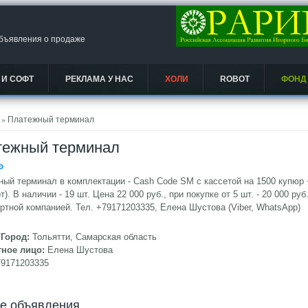
объявления о продаже
 И СОФТ
РЕКЛАМА У НАС
ХОЛИ
ROBOT
ФОНД
есь
» Платежный терминал
тежный терминал
Ᵽ
ый терминал в комплектации - Cash Code SM с кассетой на 1500 купюр 
т). В наличии - 19 шт. Цена 22 000 руб., при покупке от 5 шт. - 20 000 р
ртной компанией. Тел. +79171203335, Елена Шустова (Viber, WhatsApp)
/Город:
Тольятти, Самарская область
тное лицо:
Елена Шустова
79171203335
ие объявления