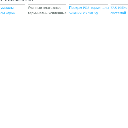
иум залы
Уличные платежные
Продам POS-терминалы
FAS 1050 
лы клубы
терминалы- Усиленные
VeriFone VX670 б|у
системой