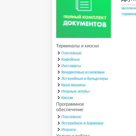
миллен
термина
Терминалы и киоски
Платежные
Кофейные
Инстаматы
Вендинговые и снековые
Лотерейные и бульдозеры
Кран-машины
Игорные (клубы)
Киоски
Программное
обеспечение
Платежное
Лотерейное и биржевое
Игорное
Услуги и работа