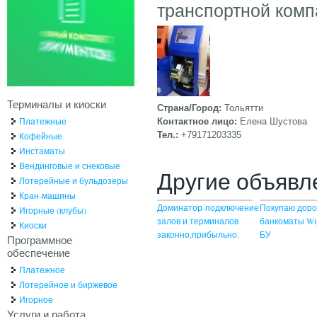
транспортной комп
Терминалы и киоски
Страна/Город:
Тольятти
Платежные
Контактное лицо:
Елена Шустова
Тел.:
+79171203335
Кофейные
Инстаматы
Вендинговые и снековые
Другие объявл
Лотерейные и бульдозеры
Кран-машины
Доминатор-подключение
Покупаю доро
Игорные (клубы)
залов и терминалов
банкоматы Wi
Киоски
законно,прибыльно.
БУ
Программное
обеспечение
Платежное
Лотерейное и биржевое
Игорное
Услуги и работа