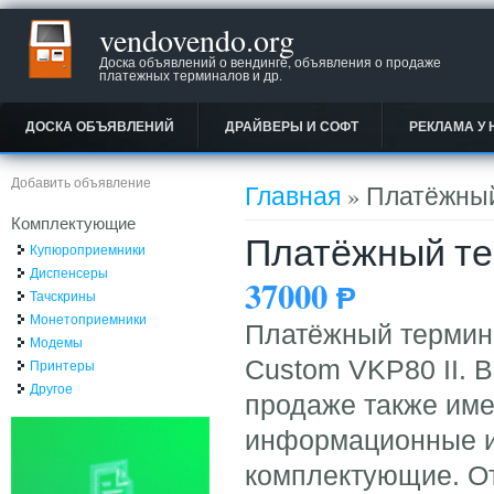
vendovendo.org
Доска объявлений о вендинге, объявления о продаже
платежных терминалов и др.
ДОСКА ОБЪЯВЛЕНИЙ
ДРАЙВЕРЫ И СОФТ
РЕКЛАМА У 
Вы здесь
Добавить объявление
Главная
» Платёжный
Комплектующие
Платёжный те
Купюроприемники
Диспенсеры
37000
Ᵽ
Тачскрины
Монетоприемники
Платёжный термина
Модемы
Custom VKP80 II. В
Принтеры
Другое
продаже также име
информационные и
комплектующие. О