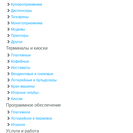
Купюроприемники
Диспенсеры
Тачскрины
Монетоприемники
Модемы
Принтеры
Другое
Терминалы и киоски
Платежные
Кофейные
Инстаматы
Вендинговые и снековые
Лотерейные и бульдозеры
Кран-машины
Игорные (клубы)
Киоски
Программное обеспечение
Платежное
Лотерейное и биржевое
Игорное
Услуги и работа