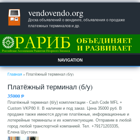
vendovendo.org
Доска объявлений о вендинге, объявления о продаже
платежных терминалов и др.
NAVIGATION
Вы здесь
Главная
» Платёжный терминал (б/у)
Платёжный терминал (б/у)
35000
Ᵽ
Платёжный терминал (б/у) комплектации - Cash Code MFL +
Custom VKP80 II. В наличии и под заказ. Цена 35000 руб. В
продаже также имеются другие платёжные, информационные и
лотерейные терминалы и их комплектующие. Отправим в любой
город любой транспортной компанией. Тел. +79171203335,
Елена Шустова