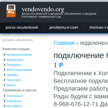
vendovendo.org
Доска объявлений о вендинге, объявления о продаже
платежных терминалов и др.
ДОСКА ОБЪЯВЛЕНИЙ
ДРАЙВЕРЫ И СОФТ
РЕКЛАМА У 
Вы здесь
Добавить объявление
Главная
» подключени
Комплектующие
подключение б
Купюроприемники
Диспенсеры
1
Ᵽ
Тачскрины
Монетоприемники
Подключение к Хол
Модемы
Бесплатное подключ
Принтеры
Другое
Предлагаем работу
Терминалы и киоски
Рады будем с вами
Платежные
Кофейные
8-968-676-12-71 Д
Инстаматы