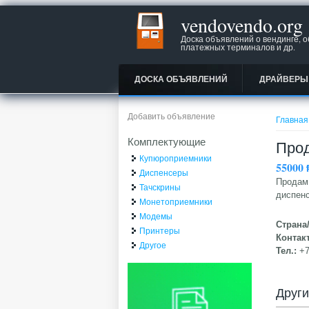
vendovendo.org
Доска объявлений о вендинге, 
платежных терминалов и др.
ДОСКА ОБЪЯВЛЕНИЙ
ДРАЙВЕРЫ
Вы зд
Добавить объявление
Главная
Комплектующие
Про
Купюроприемники
55000
Диспенсеры
Продам 
Тачскрины
диспенс
Монетоприемники
Модемы
Страна
Принтеры
Контак
Другое
Тел.:
+
Друг