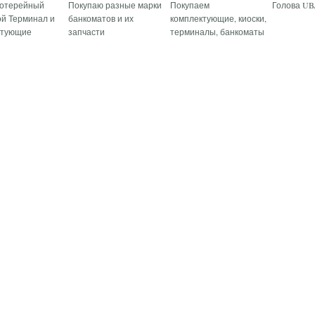
Лотерейный
Покупаю разные марки
Покупаем
Голова UBA
й Терминал и
банкоматов и их
комплектующие, киоски,
ктующие
запчасти
терминалы, банкоматы