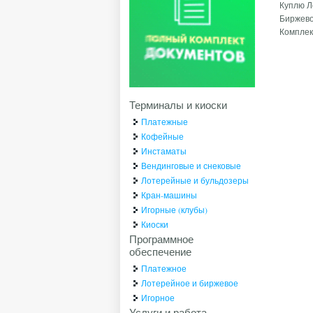
Куплю 
Биржево
Компле
Терминалы и киоски
Платежные
Кофейные
Инстаматы
Вендинговые и снековые
Лотерейные и бульдозеры
Кран-машины
Игорные (клубы)
Киоски
Программное
обеспечение
Платежное
Лотерейное и биржевое
Игорное
Услуги и работа