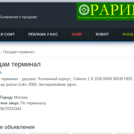
объявления о продаже
 И СОФТ
РЕКЛАМА У НАС
ХОЛИ
ROBOT
ФОНД
есь
» Продам терминал
дам терминал
Ᵽ
терминал - двушка. Усиленный корпус, Celeron 1.8 2GB RAM 80GB HDD,
ер puloon lcdm 2000, бесперебойник ippon.
/Город:
Москва
тное лицо:
По терминалу
79670333344
ие объявления