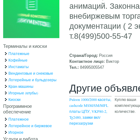
анимаций. Законна
внебиржевым торга
документации ( 2 
т.8(499)500-55-47
Терминалы и киоски
Платежные
Страна/Город:
Россия
Кофейные
Контактное лицо:
Виктор
Инстаматы
Тел.:
84995005547
Вендинговые и снековые
Лотерейные и бульдозеры
Другие объявл
Кран-машины
Игорные (клубы)
Киоски
Puloon 1000/2000 касеты,
Куплю ваши
Программное
cashcode MSM/SM/MFL
комплектующи
обеспечение
платы ЦПУ, VKP80-2,
количестве.
Tg2480, замки вкл/
Платежное
перезагрузки
Лотерейное и биржевое
Игорное
Услуги и работа