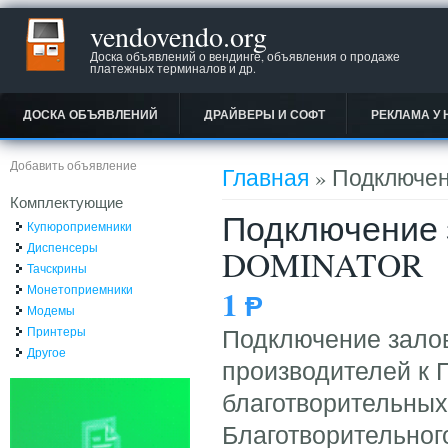
vendovendo.org
Доска объявлений о вендинге, объявления о продаже
платежных терминалов и др.
ДОСКА ОБЪЯВЛЕНИЙ
ДРАЙВЕРЫ И СОФТ
РЕКЛАМА У 
Вы здесь
Добавить объявление
Главная
» Подключен
Комплектующие
Подключение 
Купюроприемники
Диспенсеры
DOMINATOR
Тачскрины
Монетоприемники
1
Ᵽ
Модемы
Принтеры
Подключение залов
Другое
производителей к 
благотворительны
Благотворительног