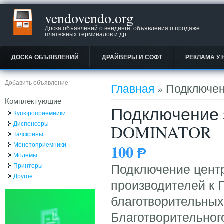
vendovendo.org
Доска объявлений о вендинге, объявления о продаже
платежных терминалов и др.
ДОСКА ОБЪЯВЛЕНИЙ
ДРАЙВЕРЫ И СОФТ
РЕКЛАМА У 
Вы здесь
Добавить объявление
Главная
» Подключен
Комплектующие
Подключение 
Купюроприемники
Диспенсеры
DOMINATOR
Тачскрины
Монетоприемники
100
Ᵽ
Модемы
Принтеры
Подключение центр
Другое
производителей к 
благотворительны
Благотворительног