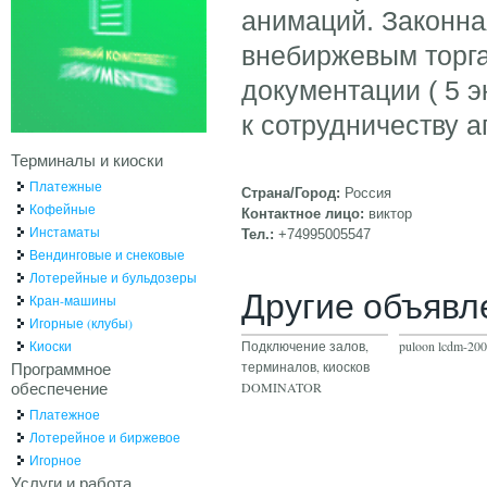
анимаций. Законна
внебиржевым торга
документации ( 5 
к сотрудничеству а
Терминалы и киоски
Платежные
Страна/Город:
Россия
Кофейные
Контактное лицо:
виктор
Инстаматы
Тел.:
+74995005547
Вендинговые и снековые
Лотерейные и бульдозеры
Другие объявл
Кран-машины
Игорные (клубы)
Киоски
Подключение залов,
puloon lcdm-20
Программное
терминалов, киосков
обеспечение
DOMINATOR
Платежное
Лотерейное и биржевое
Игорное
Услуги и работа