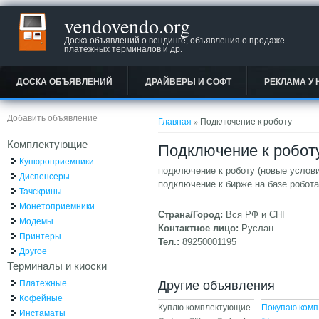
vendovendo.org
Доска объявлений о вендинге, объявления о продаже
платежных терминалов и др.
ДОСКА ОБЪЯВЛЕНИЙ
ДРАЙВЕРЫ И СОФТ
РЕКЛАМА У 
Вы здесь
Добавить объявление
Главная
» Подключение к роботу
Комплектующие
Подключение к робот
Купюроприемники
подключение к роботу (новые услови
Диспенсеры
подключение к бирже на базе робота
Тачскрины
Монетоприемники
Страна/Город:
Вся РФ и СНГ
Модемы
Контактное лицо:
Руслан
Принтеры
Тел.:
89250001195
Другое
Терминалы и киоски
Другие объявления
Платежные
Кофейные
Куплю комплектующие
Покупаю ком
Инстаматы