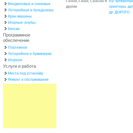
Custom, Citizen, Cashcode и
б/у: купюропр
Вендинговые и снековые
другие
принтеры, ди
Лотерейные и бульдозеры
др. ДОРОГО
Кран-машины
Игорные (клубы)
Киоски
Программное
обеспечение
Платежное
Лотерейное и букмекерка
Игорное
Услуги и работа
Места под установку
Ремонт и обслуживание