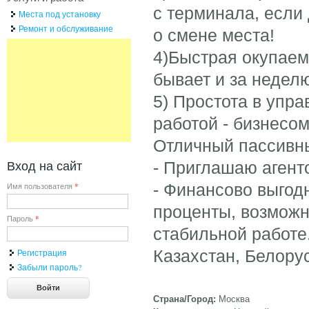
с терминала, если 
Места под установку
Ремонт и обслуживание
о смене места!
4)Быстрая окупаем
бывает и за неделю
5) Простота в упр
работой - бизнесом
Отличный пассивны
Вход на сайт
- Приглашаю агент
- Финансово выгод
Имя пользователя
*
проценты, возможн
Пароль
*
стабильной работе
Казахстан, Белору
Регистрация
Забыли пароль?
Страна/Город:
Москва