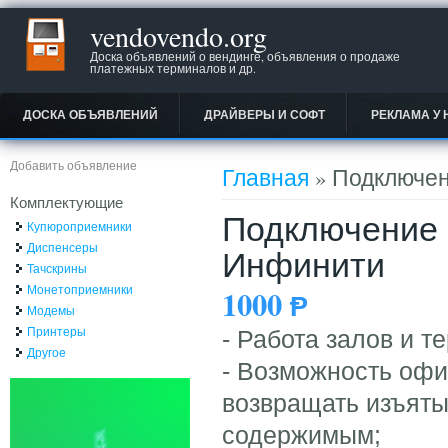
vendovendo.org
Доска объявлений о вендинге, объявления о продаже
платежных терминалов и др.
ДОСКА ОБЪЯВЛЕНИЙ
ДРАЙВЕРЫ И СОФТ
РЕКЛАМА У 
Вы здесь
Добавить объявление
Главная
» Подключен
Комплектующие
Подключение к
Купюроприемники
Диспенсеры
Инфинити
Тачскрины
Монетоприемники
1000
Ᵽ
Модемы
Принтеры
- Работа залов и 
Другое
- Возможность офи
возвращать изъяты
содержимым;