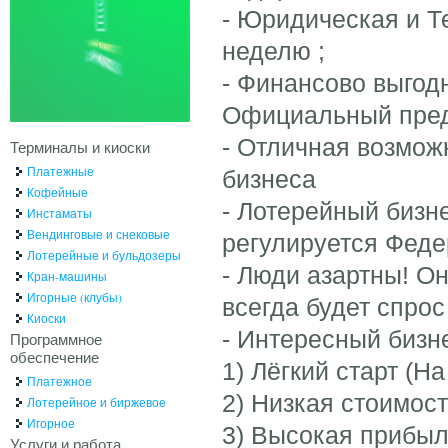
- Юридическая и Т
неделю ;
- Финансово выгод
Официальный пред
- Отличная возмож
Терминалы и киоски
Платежные
бизнеса
Кофейные
- Лотерейный бизн
Инстаматы
Вендинговые и снековые
регулируется Феде
Лотерейные и бульдозеры
- Люди азартны! Он
Кран-машины
Игорные (клубы)
всегда будет спрос
Киоски
- Интересный бизн
Программное
обеспечение
1) Лёгкий старт (Н
Платежное
2) Низкая стоимост
Лотерейное и биржевое
Игорное
3) Высокая прибыл
Услуги и работа