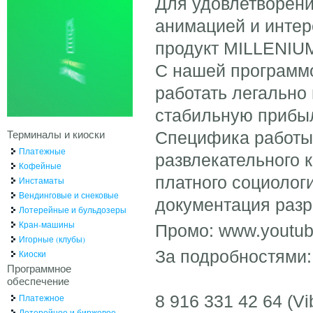
Для удовлетворени
анимацией и интер
продукт MILLENIU
С нашей программо
работать легально 
стабильную прибы
Терминалы и киоски
Специфика работы 
Платежные
развлекательного
Кофейные
платного социолог
Инстаматы
Вендинговые и снековые
документация разр
Лотерейные и бульдозеры
Кран-машины
Промо: www.youtub
Игорные (клубы)
За подробностями:
Киоски
Программное
обеспечение
8 916 331 42 64 (Vi
Платежное
Лотерейное и биржевое