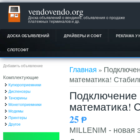
vendovendo.org
Доска объявлений о вендинге, объявления о продаже
платежных терминалов и др.
ДОСКА ОБЪЯВЛЕНИЙ
ДРАЙВЕРЫ И СОФТ
РЕКЛАМА У 
СЛОТСОФТ
Вы здесь
Добавить объявление
Главная
» Подключени
Комплектующие
математика! Стабил
Купюроприемники
Подключение к
Диспенсеры
Тачскрины
математика! 
Монетоприемники
Модемы
25
Ᵽ
Принтеры
Другое
MILLENIM - новая 