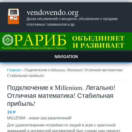
vendovendo.org
Доска объявлений о вендинге, объявления о продаже
платежных терминалов и др.
NAVIGATION
Вы здесь
Главная
» Подключение к Millenium. Легально! Отличная математика!
Стабильная прибыль!
Подключение к Millenium. Легально!
Отличная математика! Стабильная
прибыль!
10
Ᵽ
MILLENIM - новая эра развлечений!
Для удовлетворения потребности людей в игре с красочной
анимацией и интересной математикой был создан наш продукт