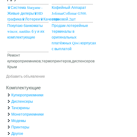
♛Система Stargame -
Кофейный Аппарат
Живые дилеры♛HD
JofemarCoffemar G500.
графика♛Лотереи♛Качество
зерновой.2шт
Покупаю банкоматы
Продам лотерейные
wincor, nautilus б у и их
терминалы в
комплектующие
оригинальных
платёжных Qiwi корпусах
с выплатой
Ремонт
купюроприемников,термопринтеров,диспенсеров
Крым
Добавить объявление
Комплектующие
Купюроприемники
Диспенсеры
Тачскрины
Монетоприемники
Модемы
Принтеры
Другое