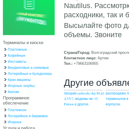
Nautilus. Рассмотр
расходники, так и 
Высылайте фото д
объемы. Звоните
Терминалы и киоски
Платежные
Страна/Город:
Волгоградский просп
Кофейные
Контактное лицо:
Артем
Инстаматы
Тел.:
+79663106955
Вендинговые и снековые
Лотерейные и бульдозеры
Другие объявл
Кран-машины
Игорные (клубы)
Киоски
продам cashcode,vkp 80,ict
распродажа 
Программное
A7/V7, модемы мс 35,
терминалов в
обеспечение
Puloon и другое.
корпусах
Платежное
Лотерейное и биржевое
Игорное
Услуги и работа