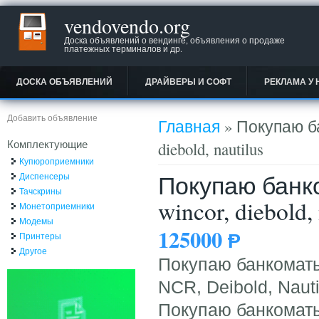
vendovendo.org
Доска объявлений о вендинге, объявления о продаже
платежных терминалов и др.
ДОСКА ОБЪЯВЛЕНИЙ
ДРАЙВЕРЫ И СОФТ
РЕКЛАМА У 
Вы здесь
Добавить объявление
Главная
» Покупаю ба
Комплектующие
diebold, nautilus
Купюроприемники
Покупаю банко
Диспенсеры
Тачскрины
wincor, diebold, 
Монетоприемники
Модемы
125000
Ᵽ
Принтеры
Другое
Покупаю банкоматы
NCR, Deibold, Nauti
Покупаю банкоматы 