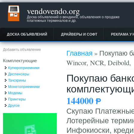
vendovendo.org
Доска объявлений о вендинге, объявления о продаже
платежных терминалов и др.
ДОСКА ОБЪЯВЛЕНИЙ
ДРАЙВЕРЫ И СОФТ
РЕКЛАМА У 
Вы здесь
Добавить объявление
Главная
» Покупаю б
Комплектующие
Wincor, NCR, Deibold,
Купюроприемники
Покупаю банк
Диспенсеры
Тачскрины
комплектующие
Монетоприемники
Модемы
144000
Ᵽ
Принтеры
Другое
Скупаю Платежные 
Лотерейные терми
Инфокиоски, кред