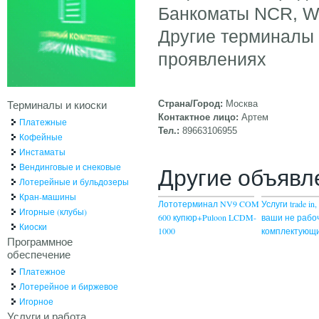
Банкоматы NCR, Win
Другие терминалы
проявлениях
Терминалы и киоски
Страна/Город:
Москва
Контактное лицо:
Артем
Платежные
Тел.:
89663106955
Кофейные
Инстаматы
Вендинговые и снековые
Другие объявл
Лотерейные и бульдозеры
Кран-машины
Лототерминал NV9 COM
Услуги trade i
Игорные (клубы)
600 купюр+Puloon LCDM-
ваши не рабо
Киоски
1000
комплектующ
Программное
обеспечение
Платежное
Лотерейное и биржевое
Игорное
Услуги и работа