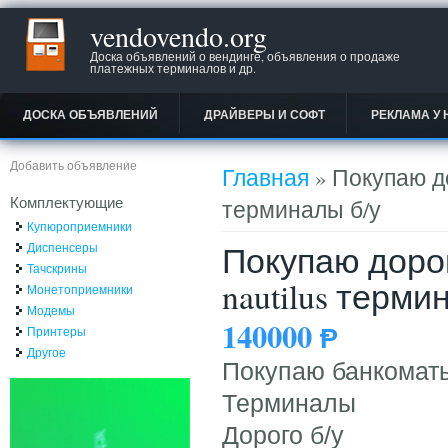
vendovendo.org
Доска объявлений о вендинге, объявления о продаже
платежных терминалов и др.
ДОСКА ОБЪЯВЛЕНИЙ
ДРАЙВЕРЫ И СОФТ
РЕКЛАМА У 
Вы здесь
Добавить объявление
Главная
» Покупаю дор
Комплектующие
терминалы б/у
Купюроприемники
Покупаю дорого
Диспенсеры
Тачскрины
nautilus терми
Монетоприемники
Модемы
140000
Ᵽ
Принтеры
Другое
Покупаю банкоматы 
Терминалы
Дорого б/у