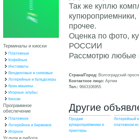
Так же куплю комп
купюроприемники, 
прочее.
Оценка по фото, к
РОССИИ
Терминалы и киоски
Платежные
Рассмотрю любые
Кофейные
Инстаматы
Вендинговые и снековые
Страна/Город:
Волгоградский просп
Лотерейные и бульдозеры
Контактное лицо:
Артем
Кран-машины
Тел.:
9663106955
Игорные (клубы)
Киоски
Другие объявл
Программное
обеспечение
Платежное
Продам
Лотерейный к
купюроприёмники и
платежном и
Лотерейное и биржевое
принтеры
Игорное
Услуги и работа