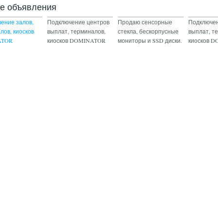
ие объявления
ение залов,
Подключение центров
Продаю сенсорные
Подключен
лов, киосков
выплат, терминалов,
стекла, бескорпусные
выплат, т
ATOR
киосков DOMINATOR
мониторы и SSD диски.
киосков 