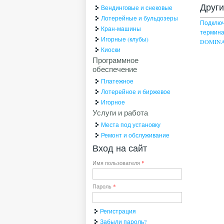
Друг
Вендинговые и снековые
Лотерейные и бульдозеры
Подключ
Кран-машины
термина
Игорные (клубы)
DOMIN
Киоски
Программное
обеспечение
Платежное
Лотерейное и биржевое
Игорное
Услуги и работа
Места под установку
Ремонт и обслуживание
Вход на сайт
Имя пользователя
*
Пароль
*
Регистрация
Забыли пароль?