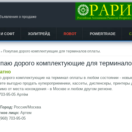
объявления о продаже
 И СОФТ
ХОЛИТРЕЙД
ROBOT
POWERTRADE
С
есь
» Покупаю дорого комплектующие для терминалов оплаты.
паю дорого комплектующие для терминало
атно
 дорого комплектующие на терминал оплаты в любом состоянии - новые
те выгодно продать купюроприемники, кассеты, диспенсеры, принтеры
имо от места нохождения - в Москве и любом другом регионе.
 703-95-05 Артём
/Город:
Россия/Москва
тное лицо:
Артем
(968) 703-95-05