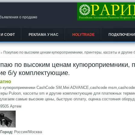
объявления о продаже
 И СОФТ
РЕКЛАМА У НАС
HOLYTRADE
ПОДКЛЮЧЕНИЕ
есь
» Покупаю по высоким ценам купюроприемники, принтеры, кассеты и другие 
паю по высоким ценам купюроприемники, п
ие б/у комплектующие.
атно
ю купюроприемники CashCode SM,Mei ADVANCE,cashcode msm,cashcode m
еры Puloon, кассеты sm и другие комплектующие для платежных терми
лагаем самые высокие цены, быструю оплату, оценка состояния оборуд
39505 Артем
/Город:
Россия/Москва