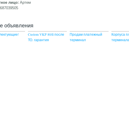
тное лицо:
Артем
9687039505
ие объявления
плектующие!
Custom VKP 80/ll после
Продам платежный
Корпуса п
ТО. гарантия
терминал
терминал