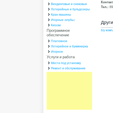
Контак
Вендинговые и снековые
Тел.:
8
Лотерейные и бульдозеры
Кран-машины
Игорные (клубы)
Друг
Киоски
Программное
б/у ком
обеспечение
Платежное
Лотерейное и букмекерка
Игорное
Услуги и работа
Места под установку
Ремонт и обслуживание