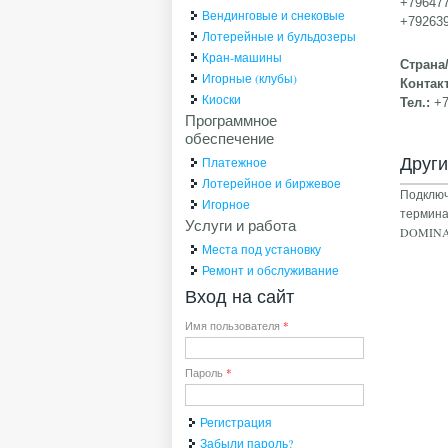
+796477
Вендинговые и снековые
+792639
Лотерейные и бульдозеры
Кран-машины
Страна
Игорные (клубы)
Контак
Киоски
Тел.:
+
Программное
обеспечение
Друг
Платежное
Лотерейное и биржевое
Подключ
Игорное
термина
Услуги и работа
DOMIN
Места под установку
Ремонт и обслуживание
Вход на сайт
Имя пользователя
*
Пароль
*
Регистрация
Забыли пароль?