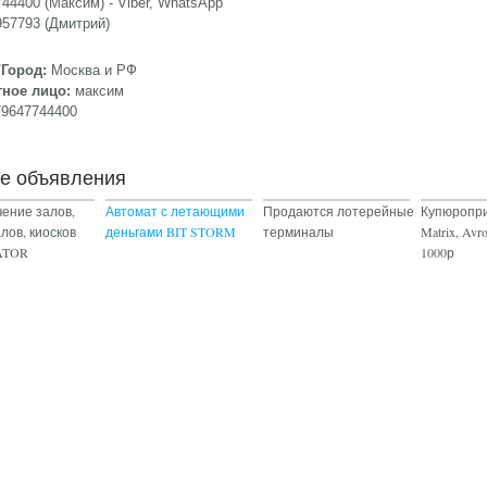
44400 (Максим) - Viber, WhatsApp
57793 (Дмитрий)
/Город:
Москва и РФ
тное лицо:
максим
79647744400
ие объявления
ение залов,
Автомат с летающими
Продаются лотерейные
Купюропри
лов, киосков
деньгами BIT STORM
терминалы
Matrix, Avr
ATOR
1000р