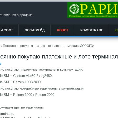
объявления о продаже
 И СОФТ
ХОЛИТРЕЙД
ROBOT
POWERTRADE
С
есь
» Постоянно покупаю платежные и лото терминалы ДОРОГО!
оянно покупаю платежные и лото термин
Ᵽ
нно покупаю платежные терминалы в комплектации:
e SM + Custom vkp80-2 / tg2480
e SM + Citizen 1000/2000
но покупаю лотерейные терминалы в комплектации:
e SM + Puloon 1000 / Puloon 2000
покупаем другие терминалы
erminal.ru