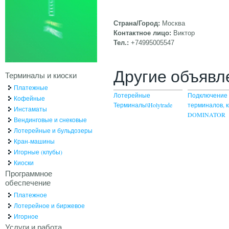
Страна/Город:
Москва
Контактное лицо:
Виктор
Тел.:
+74995005547
Другие объявл
Терминалы и киоски
Платежные
Лотерейные
Подключение 
Кофейные
Терминалы\Holytrade
терминалов, к
Инстаматы
DOMINATOR
Вендинговые и снековые
Лотерейные и бульдозеры
Кран-машины
Игорные (клубы)
Киоски
Программное
обеспечение
Платежное
Лотерейное и биржевое
Игорное
Услуги и работа