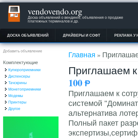
vendovendo.org
Доска объявлений о вендинге, объявления о продаже
платежных терминалов и др.
ДОСКА ОБЪЯВЛЕНИЙ
ДРАЙВЕРЫ И СОФТ
РЕКЛАМА У 
Вы здесь
Добавить объявление
Главная
» Приглашае
Комплектующие
Приглашаем к
Купюроприемники
Диспенсеры
100
Ᵽ
Тачскрины
Монетоприемники
Приглашаем к сотр
Модемы
системой "Доминат
Принтеры
Другое
альтернатива лоте
Полный пакет разр
экспертизы,сертиф