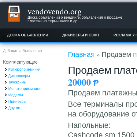
vendovendo.org
Доска объявлений о вендинге, объявления о продаже
платежных терминалов и др.
ДОСКА ОБЪЯВЛЕНИЙ
ДРАЙВЕРЫ И СОФТ
РЕКЛАМА У 
Вы здесь
Добавить объявление
Главная
» Продаем 
Комплектующие
Продаем плат
Купюроприемники
Диспенсеры
20000
Ᵽ
Тачскрины
Монетоприемники
Продаем платежны
Модемы
Принтеры
Все терминалы про
Другое
на оборудование 
Напольные:
Cashcode sm 1500 +