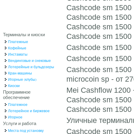
Cashcode sm 1500 
Cashcode sm 1500 +
Cashcode sm 1500 +
Терминалы и киоски
Cashcode sm 1500 +
Платежные
Cashcode sm 1500 +
Кофейные
Инстаматы
Cashcode sm 1500 +
Вендинговые и снековые
Лотерейные и бульдозеры
Cashcode sm 1500 
Кран-машины
microcoin sp - от 2
Игорные (клубы)
Киоски
Mei Cashflow 1200 
Программное
обеспечение
Cashcode sm 1500 +
Платежное
Cashcode sm 1500 +
Лотерейное и биржевое
Игорное
Уличные терминал
Услуги и работа
Cashcode sm 1500 +
Места под установку