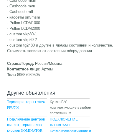
- Cashcode msm
- Cashcode mvu
- Cashcode mfl
- кассеты sm/msm
- Pullon LCDM1000
- Pullon LCDM2000
- custom vkp80-1
- custom vkp80-2
- custom tg2480 и другие в любом состоянии и количестве.
Стоимость зависит от состояния оборудования.
Страна/Город:
Россия/Москва
Контактное лицо:
Артем
Тел.:
89687039505
Другие объявления
Термопринтеры Citizen
Куплю Б/У
PPU700
комплектующие в любом
состоянии!!!
Подключение центров
ПОДКЛЮЧЕНИЕ
выплат, терминалов,
INTERCASH
киосков DOMINATOR
Куплю комплектующие и