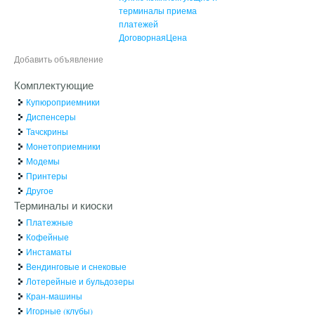
терминалы приема
платежей
ДоговорнаяЦена
Добавить объявление
Комплектующие
Купюроприемники
Диспенсеры
Тачскрины
Монетоприемники
Модемы
Принтеры
Другое
Терминалы и киоски
Платежные
Кофейные
Инстаматы
Вендинговые и снековые
Лотерейные и бульдозеры
Кран-машины
Игорные (клубы)