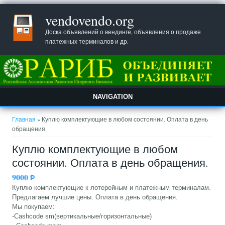
vendovendo.org
Доска объявлений о вендинге, объявления о продаже
платежных терминалов и др.
NAVIGATION
Вы здесь
Главная
» Куплю комплектующие в любом состоянии. Оплата в день
обращения.
Куплю комплектующие в любом
состоянии. Оплата в день обращения.
9000
Ᵽ
Куплю комплектующие к лотерейным и платежным терминалам.
Предлагаем лучшие цены. Оплата в день обращения.
Мы покупаем:
-Cashcode sm(вертикальные/горизонтальные)