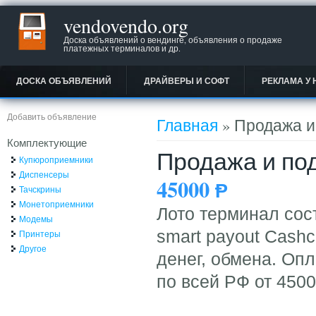
vendovendo.org
Доска объявлений о вендинге, объявления о продаже
платежных терминалов и др.
ДОСКА ОБЪЯВЛЕНИЙ
ДРАЙВЕРЫ И СОФТ
РЕКЛАМА У 
Вы здесь
Добавить объявление
Главная
» Продажа и
Комплектующие
Продажа и по
Купюроприемники
Диспенсеры
45000
Ᵽ
Тачскрины
Монетоприемники
Лото терминал сос
Модемы
smart payout Cash
Принтеры
Другое
денег, обмена. Опл
по всей РФ от 4500