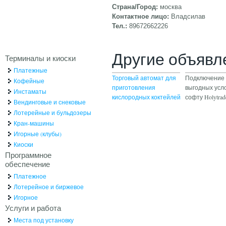
Страна/Город:
москва
Контактное лицо:
Владсилав
Тел.:
89672662226
Другие объявл
Терминалы и киоски
Платежные
Торговый автомат для
Подключение 
Кофейные
приготовления
выгодных усло
Инстаматы
кислородных коктейлей
софту Holytrad
Вендинговые и снековые
Лотерейные и бульдозеры
Кран-машины
Игорные (клубы)
Киоски
Программное
обеспечение
Платежное
Лотерейное и биржевое
Игорное
Услуги и работа
Места под установку