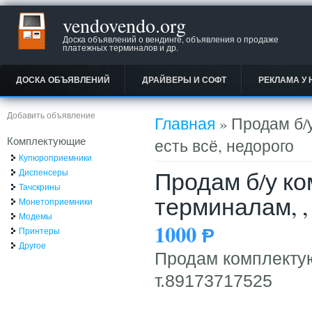
vendovendo.org
Доска объявлений о вендинге, объявления о продаже
платежных терминалов и др.
ДОСКА ОБЪЯВЛЕНИЙ
ДРАЙВЕРЫ И СОФТ
РЕКЛАМА У 
Вы здесь
Добавить объявление
Главная
» Продам б/
Комплектующие
есть всё, недорого
Купюроприемники
Продам б/у к
Диспенсеры
Тачскрины
терминалам, ,
Монетоприемники
Модемы
1000
Ᵽ
Принтеры
Другое
Продам комплекту
т.89173717525