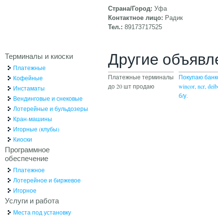
Страна/Город:
Уфа
Контактное лицо:
Радик
Тел.:
89173717525
Другие объявл
Терминалы и киоски
Платежные
Платежные терминалы
Покупаю бан
Кофейные
до 20 шт продаю
wincor, ncr, deib
Инстаматы
б/у.
Вендинговые и снековые
Лотерейные и бульдозеры
Кран-машины
Игорные (клубы)
Киоски
Программное
обеспечение
Платежное
Лотерейное и биржевое
Игорное
Услуги и работа
Места под установку