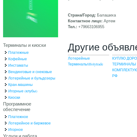
Страна/Город:
Балашиха
Контактное лицо:
Артем
Тел.:
+79663106955
Другие объявл
Терминалы и киоски
Платежные
Лотерейные
КУПЛЮ ДОРО
Кофейные
Терминалы\Holytrade
ТЕРМИНАЛЫ
Инстаматы
КОМПЛЕКТУ
Вендинговые и снековые
РФ
Лотерейные и бульдозеры
Кран-машины
Игорные (клубы)
Киоски
Программное
обеспечение
Платежное
Лотерейное и биржевое
Игорное
Услуги и работа