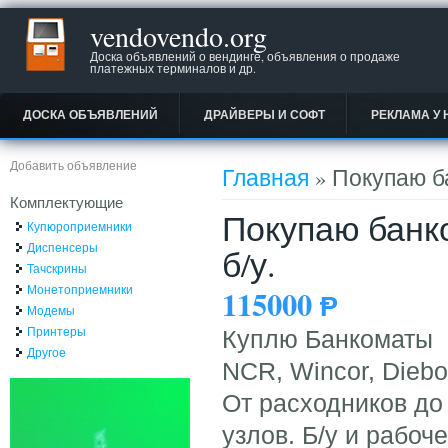
vendovendo.org
Доска объявлений о вендинге, объявления о продаже
платежных терминалов и др.
ДОСКА ОБЪЯВЛЕНИЙ
ДРАЙВЕРЫ И СОФТ
РЕКЛАМА У 
Вы здесь
Добавить объявление
Главная
» Покупаю бан
Комплектующие
Покупаю банкома
Купюроприемники
Диспенсеры
б/у.
Тачскрины
Монетоприемники
115000
Ᵽ
Модемы
Принтеры
Куплю Банкоматы
Другое
NCR, Wincor, Diebol
От расходников до
узлов. Б/у и рабоч