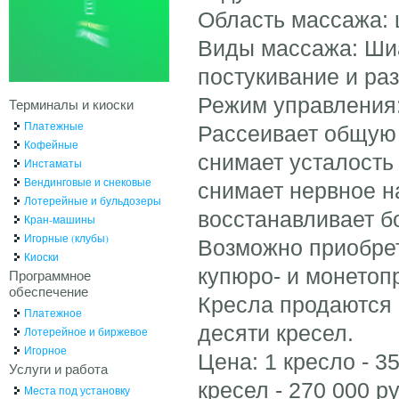
Область массажа: ш
Виды массажа: Шиа
постукивание и р
Режим управления:
Терминалы и киоски
Платежные
Рассеивает общую 
Кофейные
снимает усталост
Инстаматы
Вендинговые и снековые
снимает нервное 
Лотерейные и бульдозеры
восстанавливает бо
Кран-машины
Игорные (клубы)
Возможно приобрет
Киоски
купюро- и монетоп
Программное
обеспечение
Кресла продаются 
Платежное
десяти кресел.
Лотерейное и биржевое
Игорное
Цена: 1 кресло - 35
Услуги и работа
кресел - 270 000 ру
Места под установку