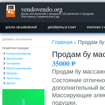
vendovendo.org
Доска объявлений о вендинге, объявления о продаже
платежных терминалов и др.
ДОСКА ОБЪЯВЛЕНИЙ
ДРАЙВЕРЫ И СОФТ
РЕКЛАМА У 
Вы здесь
Добавить объявление
Главная
» Продам бу
Комплектующие
Продам бу мас
Купюроприемники
Диспенсеры
35000
Ᵽ
Тачскрины
Монетоприемники
Продам бу массажн
Модемы
Принтеры
Состояние отлично
Другое
дополнительный в
Массирующие элем
подушки.