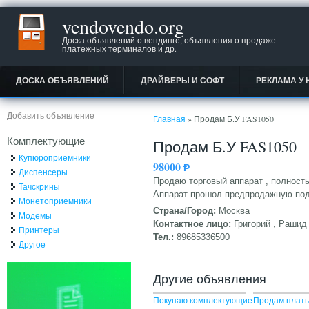
vendovendo.org
Доска объявлений о вендинге, объявления о продаже
платежных терминалов и др.
ДОСКА ОБЪЯВЛЕНИЙ
ДРАЙВЕРЫ И СОФТ
РЕКЛАМА У 
Вы здесь
Добавить объявление
Главная
» Продам Б.У FAS1050
Комплектующие
Продам Б.У FAS1050
Купюроприемники
98000
Ᵽ
Диспенсеры
Продаю торговый аппарат , полность
Тачскрины
Аппарат прошол предпродажную под
Монетоприемники
Страна/Город:
Москва
Модемы
Контактное лицо:
Григорий , Рашид
Принтеры
Тел.:
89685336500
Другое
Другие объявления
Покупаю комплектующие
Продам платы