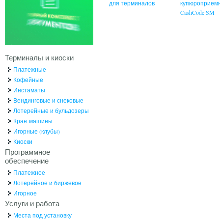
для терминалов
купюроприем
CashCode SM
Терминалы и киоски
Платежные
Кофейные
Инстаматы
Вендинговые и снековые
Лотерейные и бульдозеры
Кран-машины
Игорные (клубы)
Киоски
Программное
обеспечение
Платежное
Лотерейное и биржевое
Игорное
Услуги и работа
Места под установку