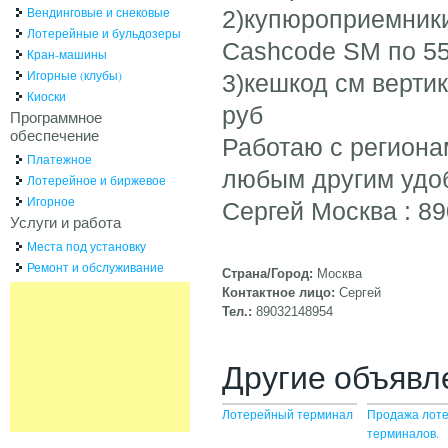
Вендинговые и снековые
2)купюроприемники
Лотерейные и бульдозеры
Cashcode SM по 55
Кран-машины
Игорные (клубы)
3)кешкод см верти
Киоски
руб
Программное
обеспечение
Работаю с региона
Платежное
любым другим удо
Лотерейное и биржевое
Игорное
Сергей Москва : 8
Услуги и работа
Места под установку
Ремонт и обслуживание
Страна/Город:
Москва
Контактное лицо:
Сергей
Тел.:
89032148954
Другие объявл
Лотерейный терминал
Продажа лот
терминалов.