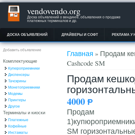
vendovendo.org
Доска объявлений о вендинге, объявления о продаже
платежных терминалов и др.
ДОСКА ОБЪЯВЛЕНИЙ
ДРАЙВЕРЫ И СОФТ
РЕКЛАМА У 
Вы здесь
Добавить объявление
Главная
» Продам ке
Комплектующие
Cashcode SM
Купюроприемники
Продам кешко
Диспенсеры
Тачскрины
горизонтальны
Монетоприемники
Модемы
4000
Ᵽ
Принтеры
Другое
Продам
Терминалы и киоски
Платежные
1)купюроприемники
Кофейные
SM горизонтальные
Инстаматы