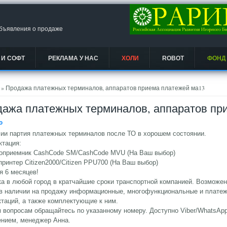
объявления о продаже
 И СОФТ
РЕКЛАМА У НАС
ХОЛИ
ROBOT
ФОНД
есь
» Продажа платежных терминалов, аппаратов приема платежей ма13
ажа платежных терминалов, аппаратов пр
Ᵽ
ии партия платежных терминалов после ТО в хорошем состоянии.
ктация:
роприемник CashCode SM/CashCode MVU (На Ваш выбор)
принтер Citizen2000/Citizen PPU700 (На Ваш выбор)
я 6 месяцев!
а в любой город в кратчайшие сроки транспортной компанией. Возможен
 в наличии на продажу информационные, многофункциональные и плате
таций, а также комплектующие к ним.
 вопросам обращайтесь по указанному номеру. Доступно Viber/WhatsApp
ением, менеджер Анна.