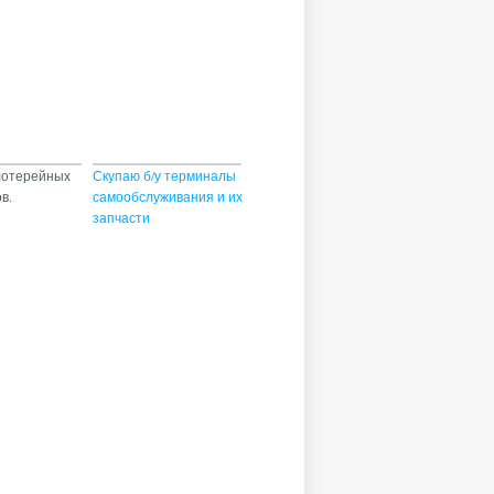
лотерейных
Скупаю б/у терминалы
в.
самообслуживания и их
запчасти