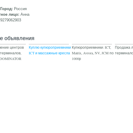
/Город:
Россия
тное лицо:
Анна
79279062903
ие объявления
ение центров
Куплю купюроприемники
Купюроприемники: ICT,
Продажа 
 терминалов,
ICT и массажные кресла
Matrix, Avrora, NV, JCM по
терминало
в DOMINATOR
1000р