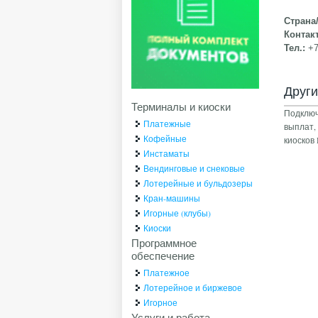
Страна
Контак
Тел.:
+
Друг
Терминалы и киоски
Подключ
Платежные
выплат,
Кофейные
киоско
Инстаматы
Вендинговые и снековые
Лотерейные и бульдозеры
Кран-машины
Игорные (клубы)
Киоски
Программное
обеспечение
Платежное
Лотерейное и биржевое
Игорное
Услуги и работа