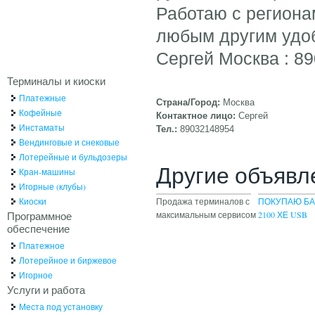
Работаю с региона
любым другим удо
Сергей Москва : 8
Терминалы и киоски
Платежные
Страна/Город:
Москва
Кофейные
Контактное лицо:
Сергей
Инстаматы
Тел.:
89032148954
Вендинговые и снековые
Лотерейные и бульдозеры
Другие объявл
Кран-машины
Игорные (клубы)
Киоски
Продажа терминалов с
ПОКУПАЮ Б
Программное
максимальным сервисом
2100 ХЕ USB
обеспечение
Платежное
Лотерейное и биржевое
Игорное
Услуги и работа
Места под установку