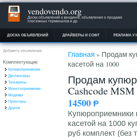
vendovendo.org
Доска объявлений о вендинге, объявления о продаже
платежных терминалов и др.
ДОСКА ОБЪЯВЛЕНИЙ
ДРАЙВЕРЫ И СОФТ
РЕКЛАМА У 
Вы здесь
Добавить объявление
Главная
» Продам ку
Комплектующие
касетой на 1000
Купюроприемники
Продам купюр
Диспенсеры
Тачскрины
Cashcode MSM 
Монетоприемники
Модемы
14500
Ᵽ
Принтеры
Другое
Купюроприемники к
касетой на 1000 к
руб комплект (без т