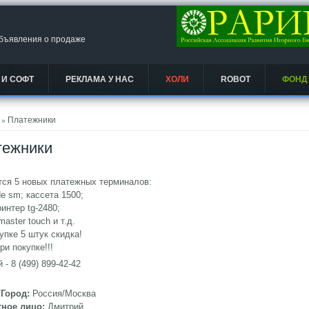
объявления о продаже
 И СОФТ
РЕКЛАМА У НАС
ХОЛИ
ROBOT
ФОНД
есь
» Платежники
тежники
тся 5 новых платежных терминалов:
e sm; кассета 1500;
интер tg-2480;
master touch и т.д.
упке 5 штук скидка!
ри покупке!!!
 - 8 (499) 899-42-42
/Город:
Россия/Москва
тное лицо:
Дмитрий