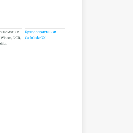
анкоматы и
Купюроприемники
 Wincor, NCR,
CashCode GX
tilus