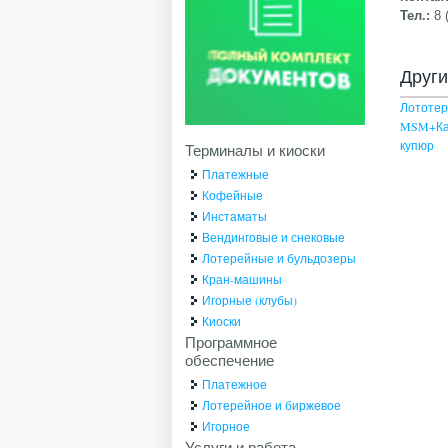
Тел.:
8 
Друг
Лототер
MSM+Кас
купюр
Терминалы и киоски
Платежные
Кофейные
Инстаматы
Вендинговые и снековые
Лотерейные и бульдозеры
Кран-машины
Игорные (клубы)
Киоски
Программное
обеспечение
Платежное
Лотерейное и биржевое
Игорное
Услуги и работа