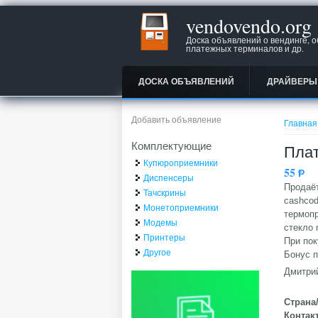
vendovendo.org
Доска объявлений о вендинге, 
платежных терминалов и др.
ДОСКА ОБЪЯВЛЕНИЙ
ДРАЙВЕРЫ
Вы зд
Добавить объявление
Главная
Комплектующие
Пла
Купюроприемники
55
Ᵽ
Диспенсеры
Продаё
Тачскрины
cashcod
Монетоприемники
термопр
Модемы
стекло 
Принтеры
При пок
Другое
Бонус п
Дмитрий
Страна
Контак