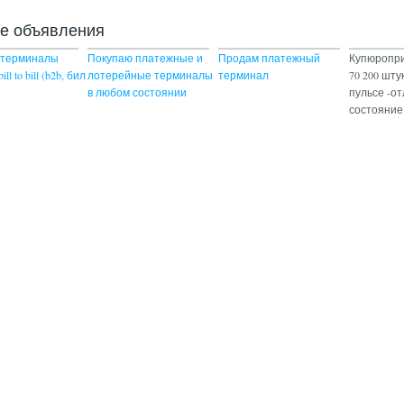
ие объявления
 терминалы
Покупаю платежные и
Продам платежный
Купюропри
ill to bill (b2b, бил
лотерейные терминалы
терминал
70 200 шту
в любом состоянии
пульсе -о
состояние