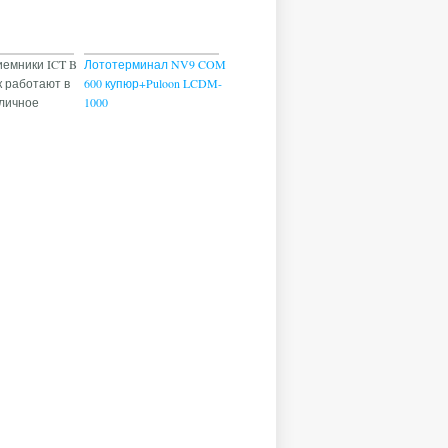
емники ICT B
Лототерминал NV9 COM
к работают в
600 купюр+Puloon LCDM-
тличное
1000