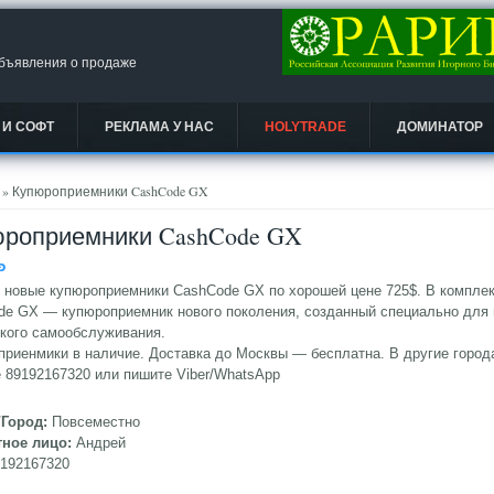
объявления о продаже
 И СОФТ
РЕКЛАМА У НАС
HOLYTRADE
ДОМИНАТОР
есь
» Купюроприемники CashCode GX
роприемники CashCode GX
Ᵽ
новые купюроприемники CashCode GX по хорошей цене 725$. В комплект
de GX — купюроприемник нового поколения, созданный специально для
кого самообслуживания.
риенмики в наличие. Доставка до Москвы — бесплатна. В другие город
 89192167320 или пишите Viber/WhatsApp
/Город:
Повсеместно
тное лицо:
Андрей
9192167320