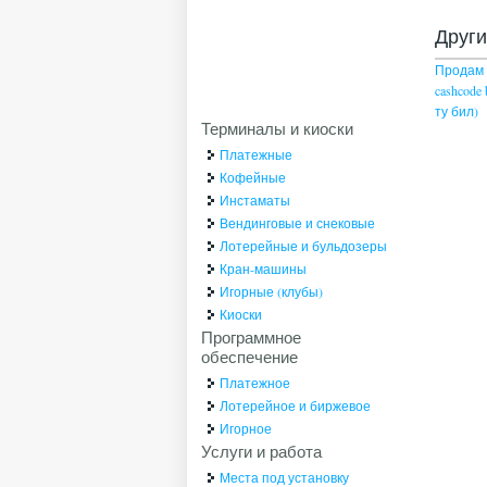
Друг
Продам
cashcode b
ту бил)
Терминалы и киоски
Платежные
Кофейные
Инстаматы
Вендинговые и снековые
Лотерейные и бульдозеры
Кран-машины
Игорные (клубы)
Киоски
Программное
обеспечение
Платежное
Лотерейное и биржевое
Игорное
Услуги и работа
Места под установку