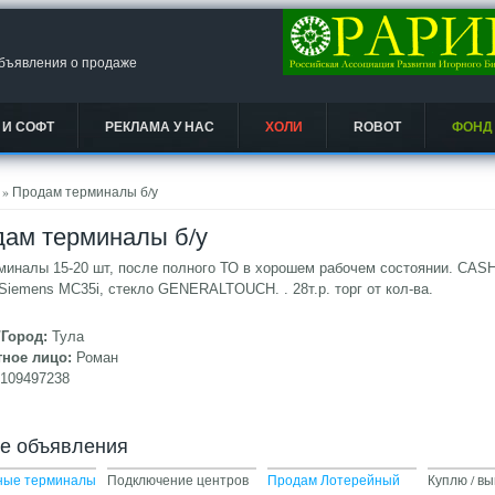
объявления о продаже
 И СОФТ
РЕКЛАМА У НАС
ХОЛИ
ROBOT
ФОНД
есь
» Продам терминалы б/у
ам терминалы б/у
миналы 15-20 шт, после полного ТО в хорошем рабочем состоянии. CAS
Siemens MC35i, стекло GENERALTOUCH. . 28т.р. торг от кол-ва.
/Город:
Тула
тное лицо:
Роман
9109497238
ие объявления
ные терминалы
Подключение центров
Продам Лотерейный
Куплю / в