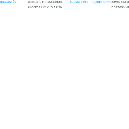
 продам бу
выплат, терминалов,
терминал + подключение
комплекту
киосков DOMINATOR
платежны