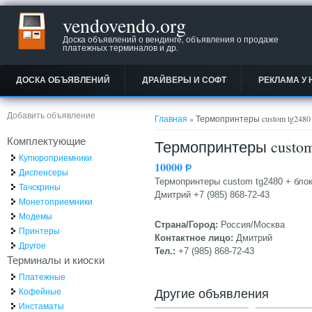
vendovendo.org
Доска объявлений о вендинге, объявления о продаже
платежных терминалов и др.
ДОСКА ОБЪЯВЛЕНИЙ
ДРАЙВЕРЫ И СОФТ
РЕКЛАМА У 
Вы здесь
Добавить объявление
Главная
» Термопринтеры custom tg2480
Комплектующие
Термопринтеры custom
Купюроприемники
10000
Ᵽ
Диспенсеры
Термопринтеры custom tg2480 + блок 
Тачскрины
Дмитрий +7 (985) 868-72-43
Монетоприемники
Модемы
Страна/Город:
Россия/Москва
Принтеры
Контактное лицо:
Дмитрий
Другое
Тел.:
+7 (985) 868-72-43
Терминалы и киоски
Платежные
Другие объявления
Кофейные
Инстаматы