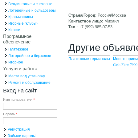
Вендинговые и снековые
Лотерейные и бульдозеры
Страна/Город:
Россия/Москва
Кран-машины
Контактное лицо:
Михаил
Игорные (клубы)
Тел.:
+7 (999) 985-07-53
Киоски
Программное
обеспечение
Другие объявл
Платежное
Лотерейное и биржевое
Платежные терминалы
Монетоприем
Игорное
Cash Flow 7900
Услуги и работа
Места под установку
Ремонт и обслуживание
Вход на сайт
Имя пользователя
*
Пароль
*
Регистрация
Забыли пароль?