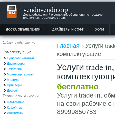
vendovendo.org
Доска объявлений о вендинге, объявления о продаже
платежных терминалов и др.
ДОСКА ОБЪЯВЛЕНИЙ
ДРАЙВЕРЫ И СОФТ
ХОЛИ
Вы здесь
Добавить объявление
Главная
» Услуги tra
Комплектующие
комплектующие
Купюроприемники
Услуги trade 
Диспенсеры
Тачскрины
комплектующ
Монетоприемники
Модемы
бесплатно
Принтеры
Другое
Услуги trade in, 
Терминалы и киоски
Платежные
на свои рабочие с
Кофейные
89999850753
Инстаматы