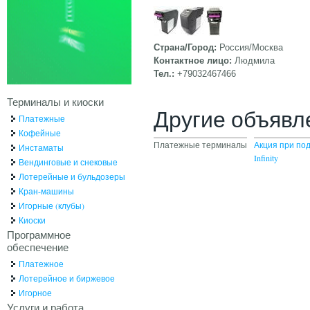
Страна/Город:
Россия/Москва
Контактное лицо:
Людмила
Тел.:
+79032467466
Терминалы и киоски
Другие объявл
Платежные
Кофейные
Платежные терминалы
Акция при по
Инстаматы
Infinity
Вендинговые и снековые
Лотерейные и бульдозеры
Кран-машины
Игорные (клубы)
Киоски
Программное
обеспечение
Платежное
Лотерейное и биржевое
Игорное
Услуги и работа