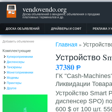
vendovendo.org
Доска объявлений о вендинге, объявления о продаже
платежных терминалов и др.
ДОСКА ОБЪЯВЛЕНИЙ
ДРАЙВЕРЫ И СОФТ
РЕКЛАМА У 
Вы здесь
Добавить объявление
Главная
» Устройство
Комплектующие
Устройство Sm
Купюроприемники
Диспенсеры
37380
Ᵽ
Тачскрины
Монетоприемники
ГК "Cash-Machines
Модемы
Ликвидации Товара 
Принтеры
Другое
Устройство Smart 
диспенсер SPO) по
600 $ от 100 шт. 55