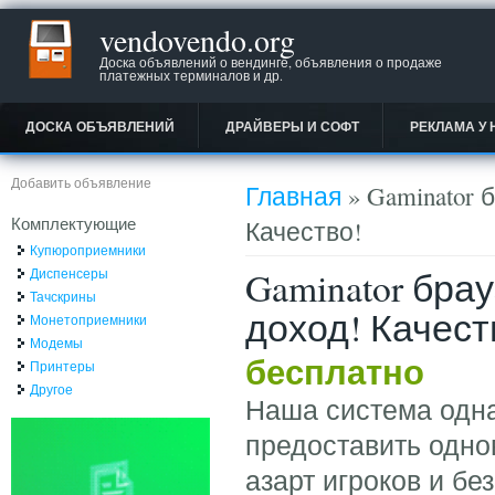
vendovendo.org
Доска объявлений о вендинге, объявления о продаже
платежных терминалов и др.
ДОСКА ОБЪЯВЛЕНИЙ
ДРАЙВЕРЫ И СОФТ
РЕКЛАМА У 
Вы здесь
Добавить объявление
Главная
» Gaminator
Комплектующие
Качество!
Купюроприемники
Gaminator бра
Диспенсеры
Тачскрины
доход! Качест
Монетоприемники
Модемы
бесплатно
Принтеры
Другое
Наша система одна
предоставить одно
азарт игроков и б