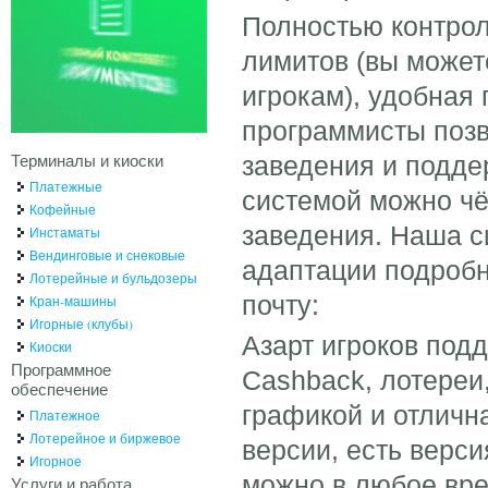
Полностью контрол
лимитов (вы може
игрокам), удобная
программисты позв
Терминалы и киоски
заведения и подде
Платежные
системой можно чё
Кофейные
заведения. Наша 
Инстаматы
Вендинговые и снековые
адаптации подробн
Лотерейные и бульдозеры
почту:
Кран-машины
Игорные (клубы)
Азарт игроков под
Киоски
Программное
Cashback, лотереи
обеспечение
графикой и отличн
Платежное
Лотерейное и биржевое
версии, есть верси
Игорное
можно в любое вре
Услуги и работа