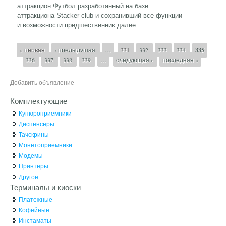
аттракцион Футбол разработанный на базе
аттракциона Stacker club и сохранивший все функции
и возможности предшественник
далее...
Страницы
« первая
‹ предыдущая
…
331
332
333
334
335
336
337
338
339
…
следующая ›
последняя »
Добавить объявление
Комплектующие
Купюроприемники
Диспенсеры
Тачскрины
Монетоприемники
Модемы
Принтеры
Другое
Терминалы и киоски
Платежные
Кофейные
Инстаматы