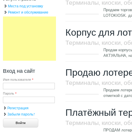
Терминалы, киоски, о
Места под установку
Продаем торгов
Ремонт и обслуживание
LOTOKIOSK.
да
Корпус для ло
Терминалы, киоски, о
Продам корпусы
АКТУАЛЬНА, н
Продаю лотерей
Вход на сайт
Имя пользователя
*
Терминалы, киоски, о
Продаем лотере
Пароль
*
отметкой с дат
Регистрация
Платёжный те
Забыли пароль?
Терминалы, киоски, о
ПРОДАМ лотерей