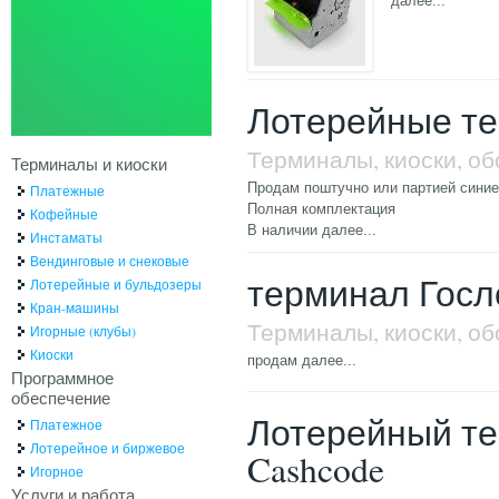
далее...
Лотерейные т
Терминалы, киоски, о
Терминалы и киоски
Продам поштучно или партией сини
Платежные
Полная комплектация
Кофейные
В наличии
далее...
Инстаматы
Вендинговые и снековые
терминал Госл
Лотерейные и бульдозеры
Кран-машины
Терминалы, киоски, о
Игорные (клубы)
Киоски
продам
далее...
Программное
обеспечение
Лотерейный те
Платежное
Лотерейное и биржевое
Cashcode
Игорное
Услуги и работа