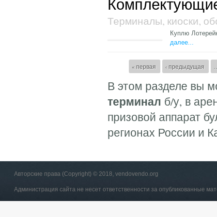
Комплектующи
Терминалы, киоски, о
Куплю Лотерей
далее...
Страницы
« первая
‹ предыдущая
В этом разделе вы м
терминал
б/у, в аре
призовой аппарат бу
регионах России и К
Авторские права (Copyright) © 2018, vendovendo.org
Администрация сайта не несет ответственности за опубликованные ма