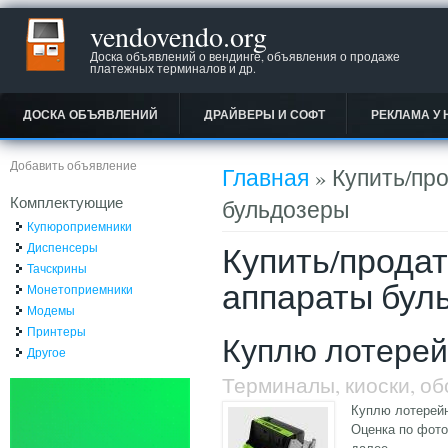
vendovendo.org
Доска объявлений о вендинге, объявления о продаже
платежных терминалов и др.
ДОСКА ОБЪЯВЛЕНИЙ
ДРАЙВЕРЫ И СОФТ
РЕКЛАМА У 
Вы здесь
Добавить объявление
Главная
» Купить/пр
Комплектующие
бульдозеры
Купюроприемники
Купить/прода
Диспенсеры
Тачскрины
аппараты бул
Монетоприемники
Модемы
Принтеры
Куплю лотере
Другое
Терминалы, киоски, о
Куплю лотерейн
Оценка по фото