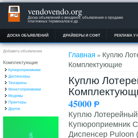
vendovendo.org
Доска объявлений о вендинге, объявления о продаже
платежных терминалов и др.
ДОСКА ОБЪЯВЛЕНИЙ
ДРАЙВЕРЫ И СОФТ
РЕКЛАМА У 
Вы здесь
Добавить объявление
Главная
» Куплю Лот
Комплектующие
Комплектующие
Купюроприемники
Куплю Лотере
Диспенсеры
Тачскрины
Комплектующ
Монетоприемники
Модемы
45000
Ᵽ
Принтеры
Другое
Куплю Лотерейный
Купюроприемник Ca
Диспенсер Puloon 