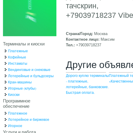
тачскрин,
+79039718237 Vibe
Страна/Город:
Москва
Контактное лицо:
Максим
Терминалы и киоски
Тел.:
+79039718237
Платежные
Кофейные
Другие объявл
Инстаматы
Вендинговые и снековые
Дорого куплю терминалы
Платежный т
Лотерейные и бульдозеры
- платежные,
«Качественны
Кран-машины
лотерейные, банковские.
Игорные (клубы)
Быстрая оплата.
Киоски
Программное
обеспечение
Платежное
Лотерейное и биржевое
Игорное
Услуги и работа