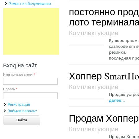
Ремонт и обслуживание
постоянно про
лото терминал
Комплектующие
Купюроприемн
cashcode sm в
резинки,
последняя пр
Вход на сайт
Хоппер SmartHo
Имя пользователя
*
Комплектующие
Пароль
*
Продаю устрой
далее...
Регистрация
Забыли пароль?
Продам Хоппер
Комплектующие
Продам Хоппер