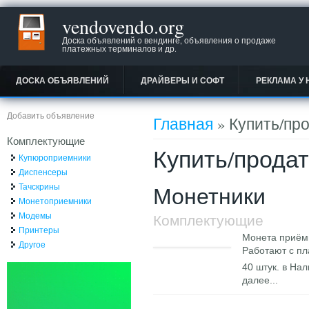
vendovendo.org
Доска объявлений о вендинге, объявления о продаже
платежных терминалов и др.
ДОСКА ОБЪЯВЛЕНИЙ
ДРАЙВЕРЫ И СОФТ
РЕКЛАМА У 
Вы здесь
Добавить объявление
Главная
» Купить/пр
Комплектующие
Купить/прода
Купюроприемники
Диспенсеры
Тачскрины
Монетники
Монетоприемники
Модемы
Комплектующие
Принтеры
Монета приём
Другое
Работают с п
40 штук. в Нал
далее...