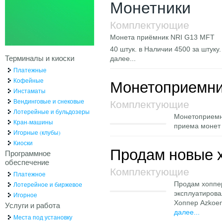
Монетники
Комплектующие
Монета приёмник NRI G13 MFT
40 штук. в Наличии 4500 за штуку.
Терминалы и киоски
далее...
Платежные
Кофейные
Монетоприемник
Инстаматы
Вендинговые и снековые
Комплектующие
Лотерейные и бульдозеры
Монетоприемни
Кран-машины
приема монет
Игорные (клубы)
Киоски
Продам новые 
Программное
обеспечение
Комплектующие
Платежное
Лотерейное и биржевое
Продам хоппер
эксплуатирова
Игорное
Хоппер Azkoen 
Услуги и работа
далее...
Места под установку