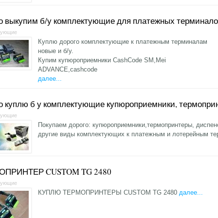
о выкупим б/у комплектующие для платежных терминал
тующие
Куплю дорого комплектующие к платежным терминалам
новые и б/у.
Купим купюроприемники CashCode SM,Mei
ADVANCE,cashcode
далее...
о куплю б у комплектующие купюроприемники, термоприн
тующие
Покупаем дорого: купюроприемники,термопринтеры, диспенс
другие виды комплектующих к платежным и лотерейным т
ОПРИНТЕР CUSTOM TG 2480
тующие
КУПЛЮ ТЕРМОПРИНТЕРЫ CUSTOM TG 2480
далее...