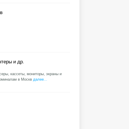
ов
теры и др.
еры, кассеты, мониторы, экраны и
ерминалам в Москв
далее...