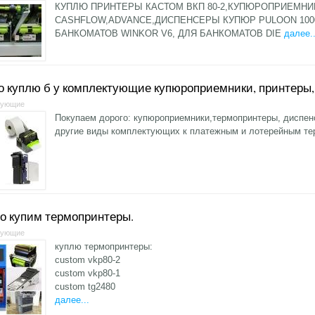
КУПЛЮ ПРИНТЕРЫ КАСТОМ ВКП 80-2,КУПЮРОПРИЕМНИ
CASHFLOW,ADVANCE,ДИСПЕНСЕРЫ КУПЮР PULOON 1000
БАНКОМАТОВ WINKOR V6, ДЛЯ БАНКОМАТОВ DIE
далее..
о куплю б у комплектующие купюроприемники, принтеры
тующие
Покупаем дорого: купюроприемники,термопринтеры, диспенс
другие виды комплектующих к платежным и лотерейным т
о купим термопринтеры.
тующие
куплю термопринтеры:
custom vkp80-2
custom vkp80-1
custom tg2480
далее...