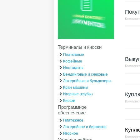
Поку
Комплек
Терминалы и киоски
Платежные
Выку
Кофейные
Комплек
Инстаматы
Вендинговые и снековые
Лотерейные и бульдозеры
Кран-машины
Куплю
Игорные (клубы)
Киоски
Комплек
Программное
обеспечение
Платежное
Лотерейное и биржевое
Куплю
Игорное
Комплек
Услуги и работа