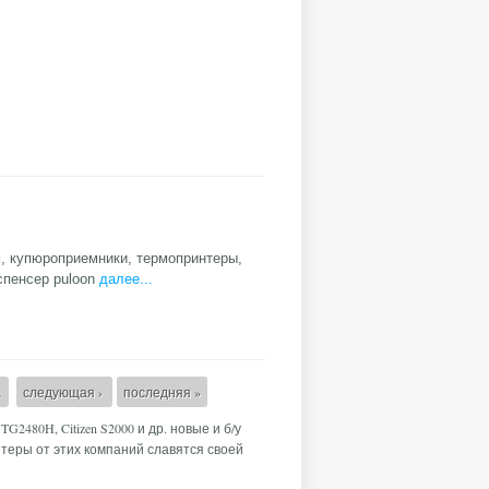
, купюроприемники, термопринтеры,
спенсер puloon
далее...
…
следующая ›
последняя »
TG2480H, Citizen S2000 и др. новые и б/у
теры от этих компаний славятся своей