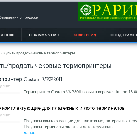
объявления о продаже
 И СОФТ
РЕКЛАМА У НАС
ХОЛИТРЕЙД
ФОНД ГРАМО
есь
» Купить/продать чековые термопринтеры
ть/продать чековые термопринтеры
принтер Custom VKP80II
тующие
Термопринтер Custom VKP80II новый в коробке. 1шт за 16 
 комплектующие для платежных и лото терминалов
тующие
Покупаем комплектующие для платежных, лотерейных терм
Покупаем терминалы оплаты и лото-терминалы.
далее...