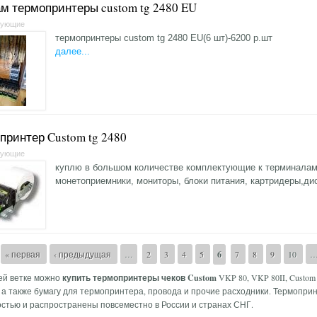
м термопринтеры custom tg 2480 EU
тующие
термопринтеры custom tg 2480 EU(6 шт)-6200 р.шт
далее...
принтер Custom tg 2480
тующие
куплю в большом количестве комплектующие к терминалам
монетоприемники, мониторы, блоки питания, картридеры,ди
аницы
« первая
‹ предыдущая
…
2
3
4
5
6
7
8
9
10
ей ветке можно
купить термопринтеры чеков Custom
VKP 80, VKP 80II, Custom 
 а также бумагу для термопринтера, провода и прочие расходники. Термоприн
стью и распространены повсеместно в России и странах СНГ.