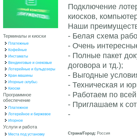
Подключение лотер
киосков, компьюте
Наши преимуществ
- Белая схема рабо
Терминалы и киоски
Платежные
- Очень интересны
Кофейные
- Полные пакет до
Инстаматы
Вендинговые и снековые
договора и тд.);
Лотерейные и бульдозеры
- Выгодные услови
Кран-машины
Игорные (клубы)
- Техническая и ю
Киоски
- Работаем по все
Программное
обеспечение
- Приглашаем к со
Платежное
-
Лотерейное и биржевое
Игорное
Услуги и работа
Страна/Город:
Россия
Места под установку