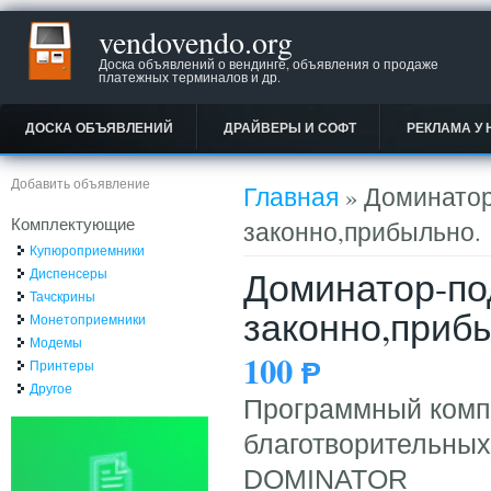
vendovendo.org
Доска объявлений о вендинге, объявления о продаже
платежных терминалов и др.
ДОСКА ОБЪЯВЛЕНИЙ
ДРАЙВЕРЫ И СОФТ
РЕКЛАМА У 
Вы здесь
Добавить объявление
Главная
» Доминатор
Комплектующие
законно,прибыльно.
Купюроприемники
Доминатор-по
Диспенсеры
Тачскрины
законно,приб
Монетоприемники
Модемы
100
Ᵽ
Принтеры
Другое
Программный комп
благотворительных
DOMINATOR