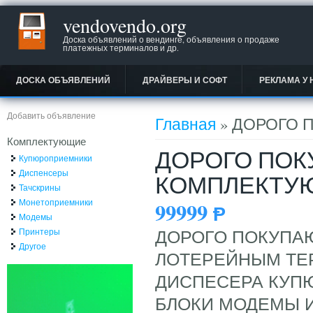
vendovendo.org
Доска объявлений о вендинге, объявления о продаже
платежных терминалов и др.
ДОСКА ОБЪЯВЛЕНИЙ
ДРАЙВЕРЫ И СОФТ
РЕКЛАМА У 
Вы здесь
Добавить объявление
Главная
» ДОРОГО 
Комплектующие
ДОРОГО ПОК
Купюроприемники
Диспенсеры
КОМПЛЕКТУ
Тачскрины
Монетоприемники
99999
Ᵽ
Модемы
Принтеры
ДОРОГО ПОКУПА
Другое
ЛОТЕРЕЙНЫМ ТЕ
ДИСПЕСЕРА КУП
БЛОКИ МОДЕМЫ И