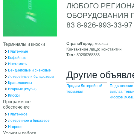
ЛЮБОГО РЕГИОНА
ОБОРУДОВАНИЯ ПО
83 8-926-993-33-97
Терминалы и киоски
Страна/Город:
москва
Контактное лицо:
константин
Платежные
Тел.:
89266268383
Кофейные
Инстаматы
Вендинговые и снековые
Другие объявл
Лотерейные и бульдозеры
Кран-машины
Продам Лотерейный
Подключение 
Игорные (клубы)
терминал
выплат, терм
Киоски
киосков DOM
Программное
обеспечение
Платежное
Лотерейное и биржевое
Игорное
Услуги и работа